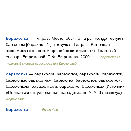
Барахолка
— I ж. разг. Место, обычно на рынке, где торгуют
барахлом [барахло I 1.]; толкучка. II ж. разг. Рыночная
экономика (с оттенком пренебрежительности). Толковый
словарь Ефремовой. Т. Ф. Ефремова. 2000 …
Современный
толковый словарь русского языка Ефремовой
барахолка
— барахолка, барахолки, барахолки, барахолок,
барахолке, барахолкам, барахолку, барахолки, барахолкой,
барахолкою, барахолками, барахолке, барахолках (Источник:
«Полная акцентуированная парадигма по А. А. Зализняку») …
Формы слов
Барахолка
— …
Википедия