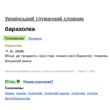
Український тлумачний словник
барахолка
Толкование
Перевод
барахолка
-и,
ж.
,
розм.
Місце, де продають з рук старі, ношені речі (барахло); товкучка,
блошиний ринок.
Великий тлумачний словник сучасної української мови. - "Перун"
.
2005
.
Игры ⚽
Нужна курсовая?
Синонимы
:
базар
,
рынок
,
толкучий
,
толкучий рынок
,
толкучка
,
толчок
,
фотобарахолка