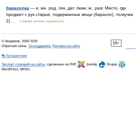
барахолка
— и; мн. род. лок, дат. лкам; ж.; разг. Место, где
продают с рук старые, подержанные вещи (барахло); толкучка
2) …
Словарь многих выражений
© Академик, 2000-2026
18+
Обратная связь:
Техподдержка
,
Реклама на сайте
👣 Путешествия
Экспорт словарей на сайты
, сделанные на PHP,
Joomla,
Drupal,
WordPress, MODx.