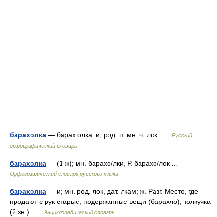
барахолка
— барах олка, и, род. п. мн. ч. лок …
Русский
орфографический словарь
барахолка
— (1 ж); мн. барахо/лки, Р. барахо/лок …
Орфографический словарь русского языка
барахолка
— и; мн. род. лок, дат. лкам; ж. Разг. Место, где
продают с рук старые, подержанные вещи (барахло); толкучка
(2 зн.) …
Энциклопедический словарь